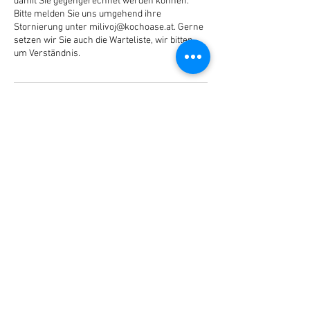
damit Sie gegengerechnet werden können.
Bitte melden Sie uns umgehend ihre
Stornierung unter milivoj@kochoase.at. Gerne
setzen wir Sie auch die Warteliste, wir bitten
um Verständnis.
Kontaktangaben
Starcke Haus Graz
Schloßberg 4, Graz, Austria
004367763715888
milivoj@kochoase.at