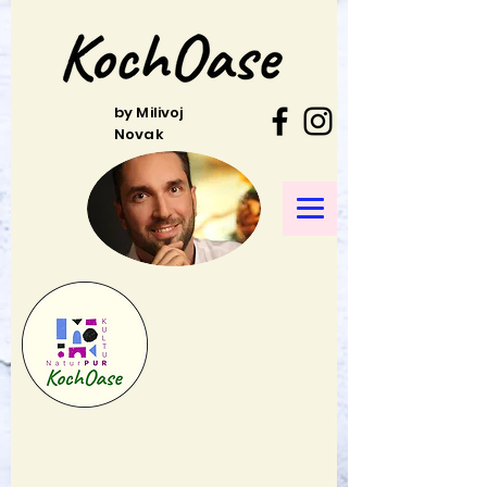
by Milivoj
Novak