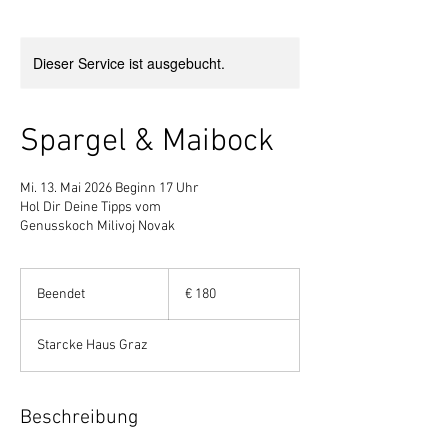
Dieser Service ist ausgebucht.
Spargel & Maibock
Mi. 13. Mai 2026 Beginn 17 Uhr
Hol Dir Deine Tipps vom
Genusskoch Milivoj Novak
180
Euro
Beendet
B
€ 180
e
e
Starcke Haus Graz
n
d
e
t
Beschreibung